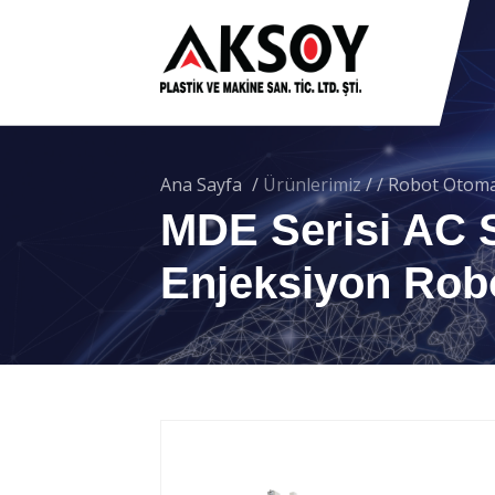
Ana Sayfa
/
Ürünlerimiz
/
/
Robot Otoma
MDE Serisi AC 
Enjeksiyon Robo